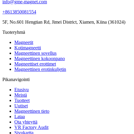
info@gme-magnet.com
+8613850081554
5F, No.601 Hengtian Rd, Jimei District, Xiamen, Kiina (361024)
Tuoteryhmä
Magneetit
Kotimagneetti
Magneettinen sovellus
Magneettinen kokoonpano
Magneettiset erottimet
Magneettinen erotinkuljetin
Pikanavigointi
Etusivu
Meistä
Tuotteet
Uutiset
Magneettinen tieto
Lataa
Ota yhteyttä
VR Factory Audit
Sivukartta