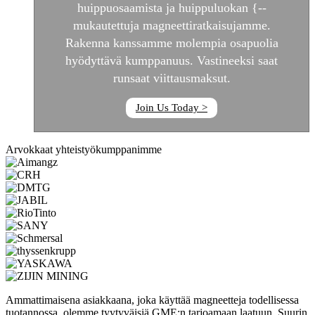
huippuosaamista ja huippuluokan {--
mukautettuja magneettiratkaisujamme.
Rakenna kanssamme molempia osapuolia
hyödyttävä kumppanuus. Vastineeksi saat
runsaat viittausmaksut.
Join Us Today >
Arvokkaat yhteistyökumppanimme
Ammattimaisena asiakkaana, joka käyttää magneetteja todellisessa
tuotannossa, olemme tyytyväisiä GME:n tarjoamaan laatuun. Suurin