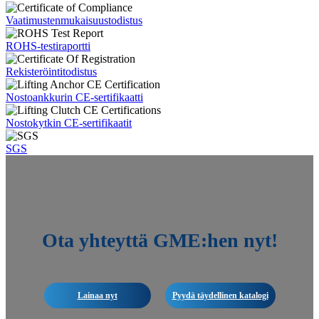
Vaatimustenmukaisuustodistus
ROHS-testiraportti
Rekisteröintitodistus
Nostoankkurin CE-sertifikaatti
Nostokytkin CE-sertifikaatit
SGS
Ota yhteyttä GME:hen nyt!
Lainaa nyt
Pyydä täydellinen katalogi