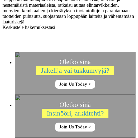
nestemäisistä materiaaleista, ratkaisu auttaa elintarvikkeiden,
muovien, kemikaalien ja kierrätyksen tuotantolinjoja parantamaan
tuotteiden puhtautta, suojaamaan loppupään laitteita ja vähentämään
laaturiskejä.
Keskustele hakemuksestasi
Oletko sinä
Jakelija vai tukkumyyjä?
Join Us Today >
Oletko sinä
Insinööri, arkkitehti?
Join Us Today >