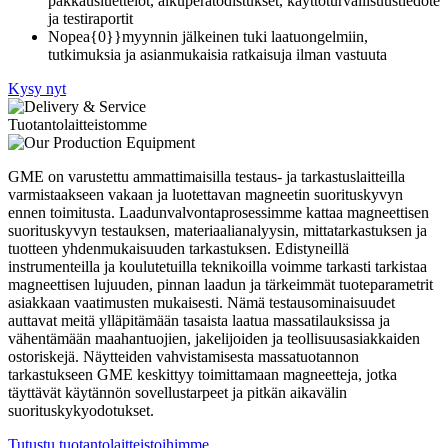
pakkausluettelot, alkuperätodistukset, käyttöturvallisuustiedote
ja testiraportit
Nopea{0}}myynnin jälkeinen tuki laatuongelmiin,
tutkimuksia ja asianmukaisia ​​ratkaisuja ilman vastuuta
Kysy nyt
Tuotantolaitteistomme
GME on varustettu ammattimaisilla testaus- ja tarkastuslaitteilla
varmistaakseen vakaan ja luotettavan magneetin suorituskyvyn
ennen toimitusta. Laadunvalvontaprosessimme kattaa magneettisen
suorituskyvyn testauksen, materiaalianalyysin, mittatarkastuksen ja
tuotteen yhdenmukaisuuden tarkastuksen. Edistyneillä
instrumenteilla ja koulutetuilla teknikoilla voimme tarkasti tarkistaa
magneettisen lujuuden, pinnan laadun ja tärkeimmät tuoteparametrit
asiakkaan vaatimusten mukaisesti. Nämä testausominaisuudet
auttavat meitä ylläpitämään tasaista laatua massatilauksissa ja
vähentämään maahantuojien, jakelijoiden ja teollisuusasiakkaiden
ostoriskejä. Näytteiden vahvistamisesta massatuotannon
tarkastukseen GME keskittyy toimittamaan magneetteja, jotka
täyttävät käytännön sovellustarpeet ja pitkän aikavälin
suorituskykyodotukset.
Tutustu tuotantolaitteistoihimme