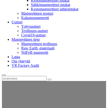
Kestomagneettiset istukat
Sähkömagneettiset istukat
Kestomagneettiset sähköistukat
Magneettinen nosturi
Kalastusmagneetti
Uutiset
Yritysuutiset
Teollisuus-uutiset
Covid19-uutiset
Magneettinen tieto
Magneettinen teollisuus
Raw Earth -materiaali
NdFeB magneetti
Lataa
Ota yhteyttä
VR Factory Audit