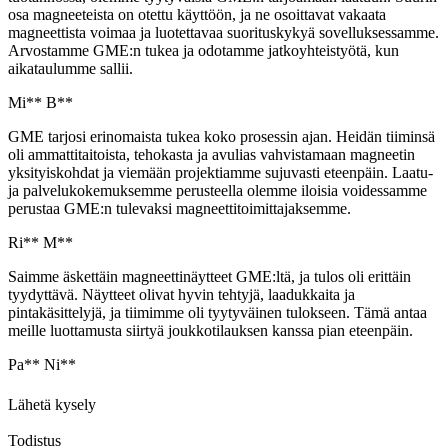
osa magneeteista on otettu käyttöön, ja ne osoittavat vakaata
magneettista voimaa ja luotettavaa suorituskykyä sovelluksessamme.
Arvostamme GME:n tukea ja odotamme jatkoyhteistyötä, kun
aikataulumme sallii.
Mi** B**
GME tarjosi erinomaista tukea koko prosessin ajan. Heidän tiiminsä
oli ammattitaitoista, tehokasta ja avulias vahvistamaan magneetin
yksityiskohdat ja viemään projektiamme sujuvasti eteenpäin. Laatu-
ja palvelukokemuksemme perusteella olemme iloisia voidessamme
perustaa GME:n tulevaksi magneettitoimittajaksemme.
Ri** M**
Saimme äskettäin magneettinäytteet GME:ltä, ja tulos oli erittäin
tyydyttävä. Näytteet olivat hyvin tehtyjä, laadukkaita ja
pintakäsittelyjä, ja tiimimme oli tyytyväinen tulokseen. Tämä antaa
meille luottamusta siirtyä joukkotilauksen kanssa pian eteenpäin.
Pa** Ni**
Lähetä kysely
Todistus