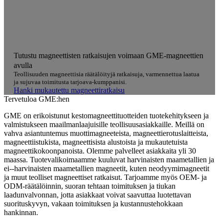
Tutustu magneettisten ratkaisujen voimaan GME-magneettien
avulla
Teollisuuden magneettisia räätälöityjä ratkaisuja, varmennettua laatua
ja sujuvaa toimitusta tarjoava-kumppanisi.
Hanki mukautettu magneettiratkaisu
Tervetuloa GME:hen
GME on erikoistunut kestomagneettituotteiden tuotekehitykseen ja
valmistukseen maailmanlaajuisille teollisuusasiakkaille. Meillä on
vahva asiantuntemus muottimagneeteista, magneettierotuslaitteista,
magneettiistukista, magneettisista alustoista ja mukautetuista
magneettikokoonpanoista. Olemme palvelleet asiakkaita yli 30
maassa. Tuotevalikoimaamme kuuluvat harvinaisten maametallien ja
ei--harvinaisten maametallien magneetit, kuten neodyymimagneetit
ja muut teolliset magneettiset ratkaisut. Tarjoamme myös OEM- ja
ODM-räätälöinnin, suoran tehtaan toimituksen ja tiukan
laadunvalvonnan, jotta asiakkaat voivat saavuttaa luotettavan
suorituskyvyn, vakaan toimituksen ja kustannustehokkaan
hankinnan.