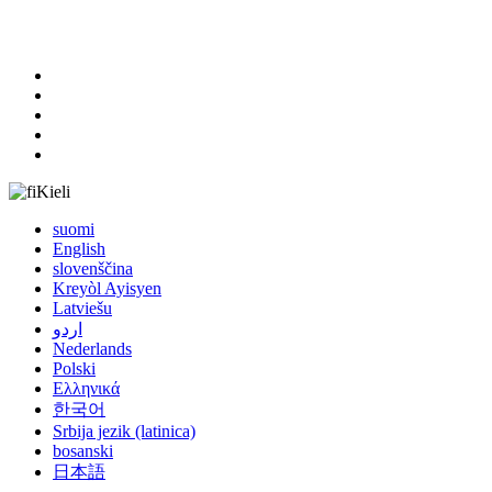
8613850081554
info@gme-magnet.com
Kieli
suomi
English
slovenščina
Kreyòl Ayisyen
Latviešu
اردو
Nederlands
Polski
Ελληνικά
한국어
Srbija jezik (latinica)
bosanski
日本語