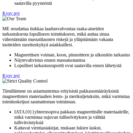
saatavilla pyynnöstä
Kysy nyt
ME noudattaa tiukkaa laadunvalvontaa raaka-aineiden
tarkastuksesta lopulliseen toimitukseen, mikä auttaa sinua
vähentämään massatilausten riskejä ja ylläpitämään vakaata
tuotteiden suorituskykyä asiakkaillesi.
Magneettisen voiman, koon, pinnoitteen ja ulkonäön tarkastus
Näytevahvistus ennen massatuotantoa
Lopulliset tarkastusraportit ovat saatavilla ennen lähetystä
Kysy nyt
Tiimillämme on asiantuntemus erityisistä pakkausmääräyksistä
magneettisten materiaalien lento- ja merikuljetuksiin, mikä varmistaa
toimitusketjusi saumattoman toiminnan.
IATA{0}}yhteensopiva pakkaus magneettisille materiaaleille,
mikä varmistaa sujuvan tulliselvityksen ja välttää
tulliviivästyksiä
Kattavat vientiasiakirjat, mukaan lukien laskut,