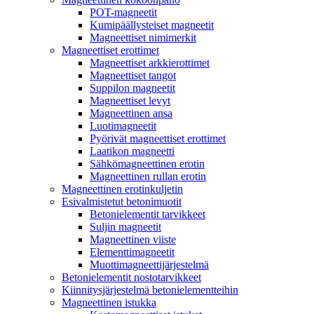
POT-magneetit
Kumipäällysteiset magneetit
Magneettiset nimimerkit
Magneettiset erottimet
Magneettiset arkkierottimet
Magneettiset tangot
Suppilon magneetit
Magneettiset levyt
Magneettinen ansa
Luotimagneetit
Pyörivät magneettiset erottimet
Laatikon magneetti
Sähkömagneettinen erotin
Magneettinen rullan erotin
Magneettinen erotinkuljetin
Esivalmistetut betonimuotit
Betonielementit tarvikkeet
Suljin magneetit
Magneettinen viiste
Elementtimagneetit
Muottimagneettijärjestelmä
Betonielementit nostotarvikkeet
Kiinnitysjärjestelmä betonielementteihin
Magneettinen istukka