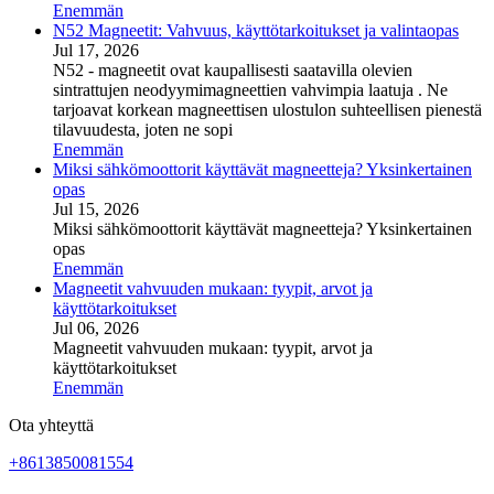
Enemmän
N52 Magneetit: Vahvuus, käyttötarkoitukset ja valintaopas
Jul 17, 2026
N52 - magneetit ovat kaupallisesti saatavilla olevien
sintrattujen neodyymimagneettien vahvimpia laatuja . Ne
tarjoavat korkean magneettisen ulostulon suhteellisen pienestä
tilavuudesta, joten ne sopi
Enemmän
Miksi sähkömoottorit käyttävät magneetteja? Yksinkertainen
opas
Jul 15, 2026
Miksi sähkömoottorit käyttävät magneetteja? Yksinkertainen
opas
Enemmän
Magneetit vahvuuden mukaan: tyypit, arvot ja
käyttötarkoitukset
Jul 06, 2026
Magneetit vahvuuden mukaan: tyypit, arvot ja
käyttötarkoitukset
Enemmän
Ota yhteyttä
+8613850081554