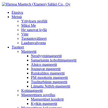
Etusivu
Meistä
Yrityksen profiili
Miksi Me
He sanovat kyllä
Viite
Tuotantovälineet
Laadunvalvonta
Tuotteet
Magneetit
Neodyymimagneetit
Samariumin kobolttimagneetit
Alnico magneetit
Joustavat magneetit
Ruiskuliitos magneetti
PM moottorin magneetit
Tuuliturbiinin magneetit
Liimattu Ndfeb-magneetti
Kotimagneetti
Magneettinen sovellus
Magneettiset kooderit
Kytkin magneetit
Magneettinen kokoonpano