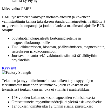
Lähetä kysely nyt
Miksi valita GME?
GME työskentelee vahvojen tuotantolaitosten ja kokeneen
valmistustiimin kanssa tukeakseen standardimagneetteja, räätälöityjä
magneettikokoonpanoja ja joukkotilauksia maailmanlaajuisille B2B-
ostajille.
pöytätuotantokapasiteetti kestomagneeteille ja
magneettikokoonpanoille
Tuki leikkaamiseen, hiontaan, päällystämiseen, magnetointiin,
testaukseen ja kokoonpanoon
Joustava tuotanto sekä vakiotuotteisiin että räätälöityihin
projekteihin
Kysy nyt
Tekninen ja myyntitiimimme hoitaa kaiken tarjouspyyntöjen
tarkistuksesta tuotannon seurantaan-, joten et koskaan ole
tekemisissä jonkun kanssa, joka ei ymmärrä magnetiikkaa.
15+ vuoden kokemus kestomagneettien valmistuksesta
Omistautuneita myyntiinsinöörejä, ei yleistä asiakaspalvelua
Tarjouksen toimitusaika 12 tunnin sisällä, piirustukset