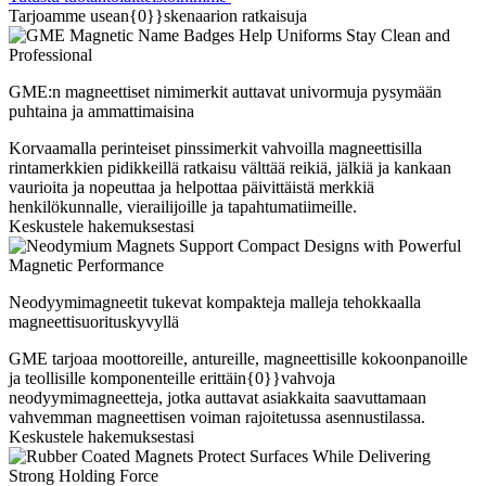
Tarjoamme usean{0}}skenaarion ratkaisuja
GME:n magneettiset nimimerkit auttavat univormuja pysymään
puhtaina ja ammattimaisina
Korvaamalla perinteiset pinssimerkit vahvoilla magneettisilla
rintamerkkien pidikkeillä ratkaisu välttää reikiä, jälkiä ja kankaan
vaurioita ja nopeuttaa ja helpottaa päivittäistä merkkiä
henkilökunnalle, vierailijoille ja tapahtumatiimeille.
Keskustele hakemuksestasi
Neodyymimagneetit tukevat kompakteja malleja tehokkaalla
magneettisuorituskyvyllä
GME tarjoaa moottoreille, antureille, magneettisille kokoonpanoille
ja teollisille komponenteille erittäin{0}}vahvoja
neodyymimagneetteja, jotka auttavat asiakkaita saavuttamaan
vahvemman magneettisen voiman rajoitetussa asennustilassa.
Keskustele hakemuksestasi