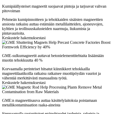
Kumipäällysteiset magneetit suojaavat pintoja ja tarjoavat vahvan
pitovoiman
Pehmeän kumipinnoitteen ja tehokkaiden sisäisten magneettien
ansiosta ratkaisu auttaa estämään metallilaitteiden, ajoneuvojen,
kylttien ja teollisuuskalusteiden naarmuja, liukumista ja
pintavaurioita.
Keskustele hakemuksestasi
GME-sulkumagneetit auttavat betonielementtitehtaita lisäämään
muotin tehokkuutta 40 %
Korvaamalla perinteiset hitsatut kiinnikkeet tehokkailla
magneettilaatikoilla ratkaisu ratkaisee muottipöydän vauriot ja
vähentää merkittävästi manuaalista työtä.
Keskustele hakemuksestasi
GME:n magneettisauva auttaa käsittelylaitoksia poistamaan
metallikontaminaation raaka-aineista
Sieppaamalla rautapitoiset epäpuhtaudet jauheista, rakeista ja