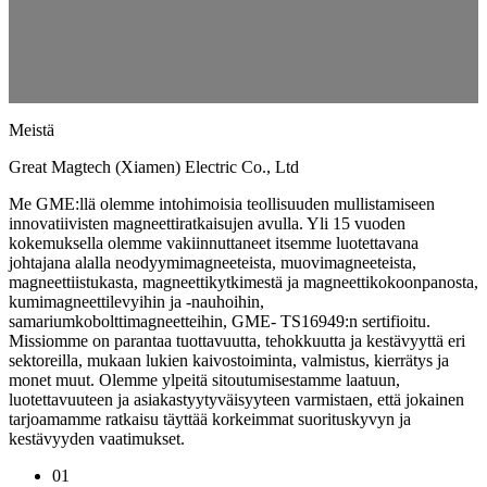
Meistä
Great Magtech (Xiamen) Electric Co., Ltd
Me GME:llä olemme intohimoisia teollisuuden mullistamiseen
innovatiivisten magneettiratkaisujen avulla. Yli 15 vuoden
kokemuksella olemme vakiinnuttaneet itsemme luotettavana
johtajana alalla neodyymimagneeteista, muovimagneeteista,
magneettiistukasta, magneettikytkimestä ja magneettikokoonpanosta,
kumimagneettilevyihin ja -nauhoihin,
samariumkobolttimagneetteihin, GME- TS16949:n sertifioitu.
Missiomme on parantaa tuottavuutta, tehokkuutta ja kestävyyttä eri
sektoreilla, mukaan lukien kaivostoiminta, valmistus, kierrätys ja
monet muut. Olemme ylpeitä sitoutumisestamme laatuun,
luotettavuuteen ja asiakastyytyväisyyteen varmistaen, että jokainen
tarjoamamme ratkaisu täyttää korkeimmat suorituskyvyn ja
kestävyyden vaatimukset.
01